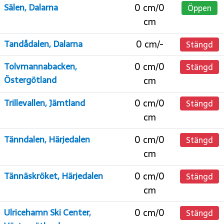
Sälen, Dalarna
0 cm/0
Öppen
cm
Tandådalen, Dalarna
0 cm/-
Stängd
Tolvmannabacken,
0 cm/0
Stängd
Östergötland
cm
Trillevallen, Jämtland
0 cm/0
Stängd
cm
Tänndalen, Härjedalen
0 cm/0
Stängd
cm
Tännäskröket, Härjedalen
0 cm/0
Stängd
cm
Ulricehamn Ski Center,
0 cm/0
Stängd