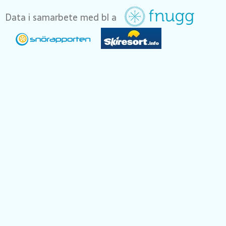
Data i samarbete med bl a