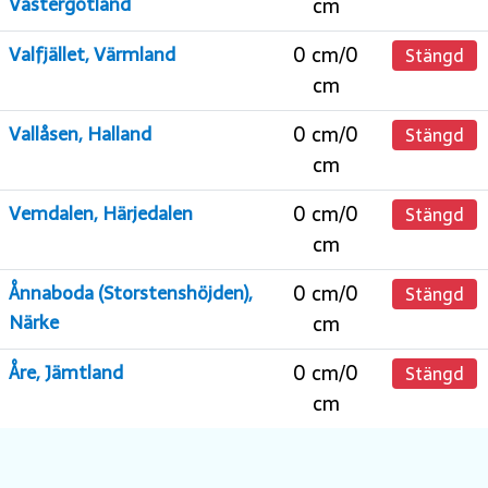
Västergötland
cm
Valfjället, Värmland
0 cm/0
Stängd
cm
Vallåsen, Halland
0 cm/0
Stängd
cm
Vemdalen, Härjedalen
0 cm/0
Stängd
cm
Ånnaboda (Storstenshöjden),
0 cm/0
Stängd
Närke
cm
Åre, Jämtland
0 cm/0
Stängd
cm