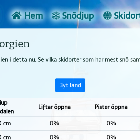
Hem
Snödjup
Skidort
orgien
ien i detta nu. Se vilka skidorter som har mest snö sam
Byt land
jup
Liftar öppna
Pister öppna
dalen
0 cm
0%
0%
0 cm
0%
0%