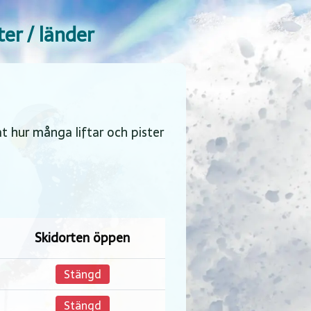
er / länder
t hur många liftar och pister
Skidorten öppen
Stängd
Stängd