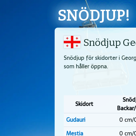
SNÖDJUP!
Snödjup Ge
Snödjup för skidorter i Georg
som håller öppna.
Snöd
Skidort
Backar/
Gudauri
0 cm/
Mestia
0 cm/