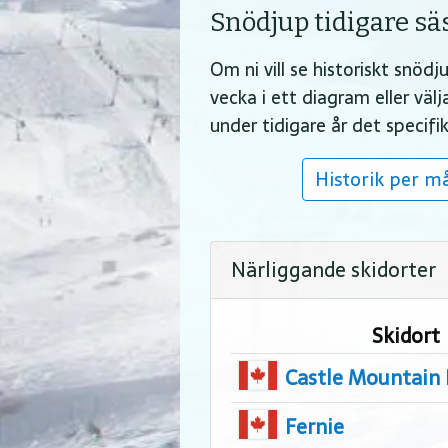
Snödjup tidigare s
Om ni vill se historiskt snöd
vecka i ett diagram eller vä
under tidigare år det specif
Historik per m
Närliggande skidorter
Skidort
Castle Mountain 
Fernie