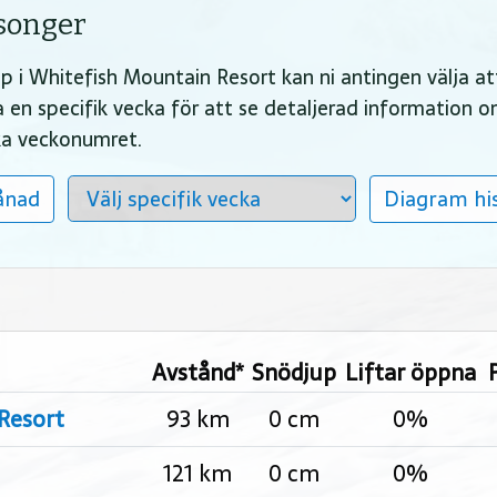
äsonger
jup i Whitefish Mountain Resort kan ni antingen välja a
lja en specifik vecka för att se detaljerad information
ika veckonumret.
ånad
Diagram his
Avstånd*
Snödjup
Liftar öppna
Resort
93 km
0 cm
0%
121 km
0 cm
0%