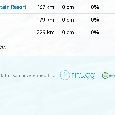
tain Resort
167 km
0 cm
0%
179 km
0 cm
0%
229 km
0 cm
0%
en.
Data i samarbete med bl a