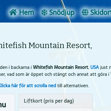
Hem
Snödjup
Skidort
itefish Mountain Resort,
den i backarna i
Whitefish Mountain Resort
,
USA
just n
iser, vad som är öppet och stängt och annat att göra i
Klicka här för att scrolla ned
till alternativen.
Liftkort (pris per dag)
nu