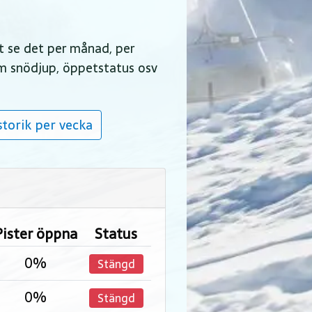
tt se det per månad, per
 om snödjup, öppetstatus osv
torik per vecka
Pister öppna
Status
0%
Stängd
0%
Stängd