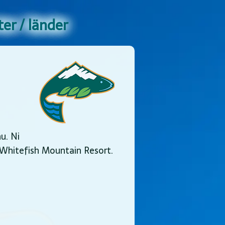
er / länder
u. Ni
 Whitefish Mountain Resort.