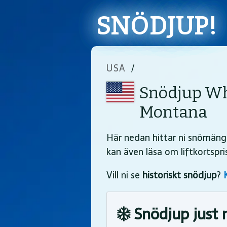
SNÖDJUP!
USA
/
Snödjup Wh
Montana
Här nedan hittar ni snömäng
kan även läsa om liftkortspr
Vill ni se
historiskt snödjup
?
Snödjup just 