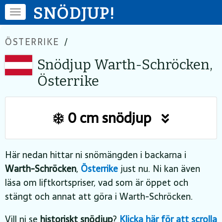
SNÖDJUP!
ÖSTERRIKE
/
Snödjup Warth-Schröcken,
Österrike
0 cm snödjup
Här nedan hittar ni snömängden i backarna i
Warth-Schröcken
,
Österrike
just nu. Ni kan även
läsa om liftkortspriser, vad som är öppet och
stängt och annat att göra i Warth-Schröcken.
Vill ni se
historiskt snödjup
?
Klicka här för att scrolla