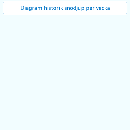
Diagram historik snödjup per vecka