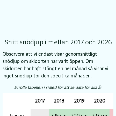
Snitt snödjup i mellan 2017 och 2026
Observera att vi endast visar genomsnittligt
snödjup om skidorten har varit öppen. Om
skidorten har haft stängt en hel månad så visar vi
inget snödjup för den specifika månaden.
Scrolla tabellen i sidled för att se data för alla år
2017
2018
2019
2020
Januari
325 cm
200 cm
223 cm