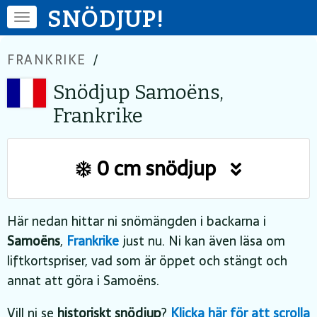
SNÖDJUP!
FRANKRIKE
/
Snödjup Samoëns,
Frankrike
0 cm snödjup
Här nedan hittar ni snömängden i backarna i
Samoëns
,
Frankrike
just nu. Ni kan även läsa om
liftkortspriser, vad som är öppet och stängt och
annat att göra i Samoëns.
Vill ni se
historiskt snödjup
?
Klicka här för att scrolla