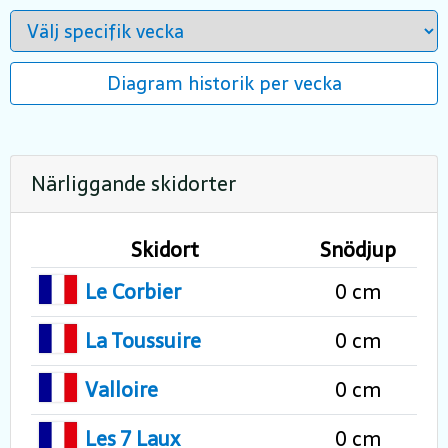
Diagram historik per vecka
Närliggande skidorter
Skidort
Snödjup
Le Corbier
0 cm
La Toussuire
0 cm
Valloire
0 cm
Les 7 Laux
0 cm