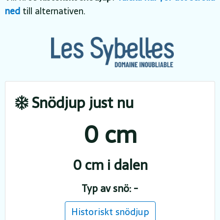
ned
till alternativen.
Snödjup just nu
0 cm
0 cm i dalen
Typ av snö: -
Historiskt snödjup