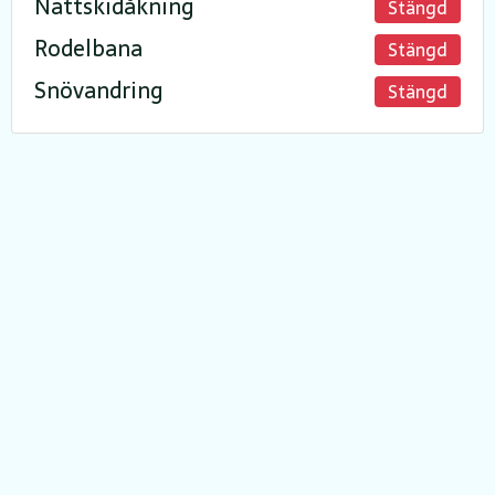
Nattskidåkning
Stängd
Rodelbana
Stängd
Snövandring
Stängd