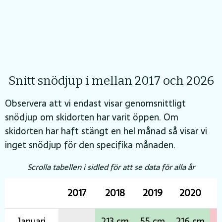
Snitt snödjup i mellan 2017 och 2026
Observera att vi endast visar genomsnittligt
snödjup om skidorten har varit öppen. Om
skidorten har haft stängt en hel månad så visar vi
inget snödjup för den specifika månaden.
Scrolla tabellen i sidled för att se data för alla år
2017
2018
2019
2020
2
Januari
213 cm
55 cm
216 cm
0