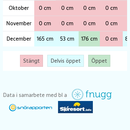
Oktober
0 cm
0 cm
0 cm
0 cm
0
November
0 cm
0 cm
0 cm
0 cm
0
December
165 cm
53 cm
176 cm
0 cm
8
Stängt
Delvis öppet
Öppet
Data i samarbete med bl a