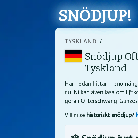
SNÖDJUP!
TYSKLAND
/
Snödjup Of
Tyskland
Här nedan hittar ni snömäng
nu. Ni kan även läsa om lift
göra i Ofterschwang-Gunzesr
Vill ni se
historiskt snödjup
?