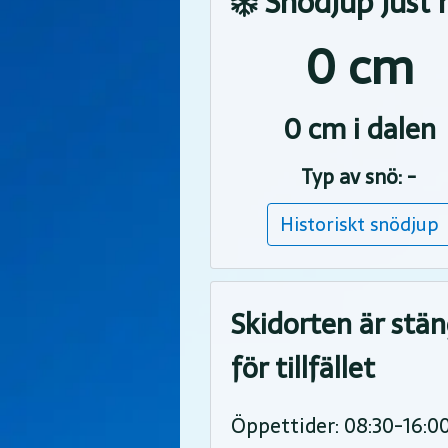
Snödjup just 
0 cm
0 cm i dalen
Typ av snö: -
Historiskt snödjup
Skidorten är stä
för tillfället
Öppettider: 08:30-16:0