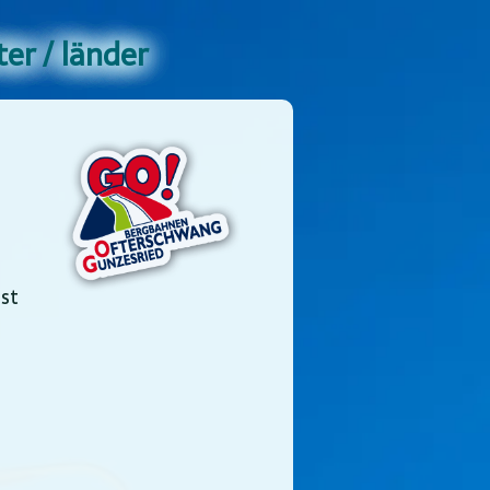
er / länder
st