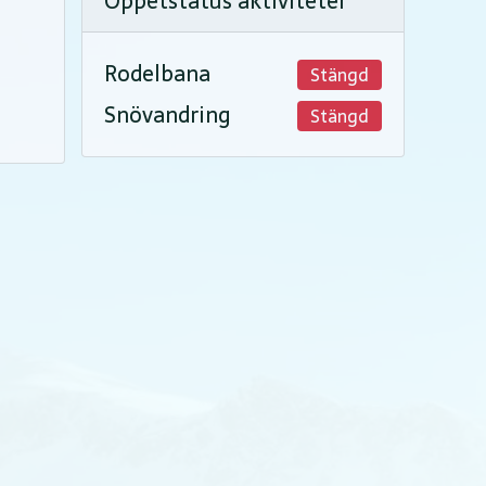
Öppetstatus aktiviteter
Rodelbana
Stängd
Snövandring
Stängd