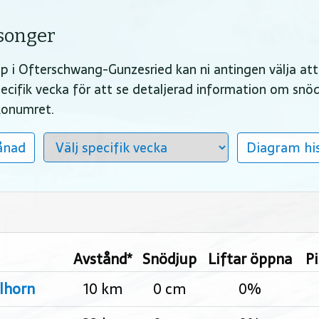
äsonger
djup i Ofterschwang-Gunzesried kan ni antingen välja at
 specifik vecka för att se detaljerad information om sn
ckonumret.
ånad
Diagram his
Avstånd*
Snödjup
Liftar öppna
P
lhorn
10 km
0 cm
0%