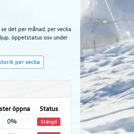
t se det per månad, per vecka
ödjup, öppetstatus osv under
torik per vecka
ister öppna
Status
0%
Stängd