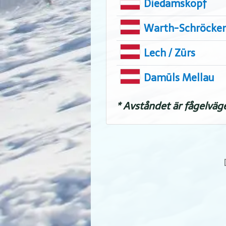
Diedamskopf
Warth-Schröcke
Lech / Zürs
Damüls Mellau
* Avståndet är fågelväg