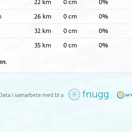
22 km
0 cm
0%
n
26 km
0 cm
0%
32 km
0 cm
0%
35 km
0 cm
0%
en.
Data i samarbete med bl a