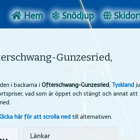
Hem
Snödjup
Skidort
terschwang-Gunzesried,
den i backarna i
Ofterschwang-Gunzesried
,
Tyskland
ju
kortspriser, vad som är öppet och stängt och annat att
ied.
Klicka här för att scrolla ned
till alternativen.
Länkar