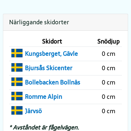
Närliggande skidorter
Skidort
Snödjup
Kungsberget, Gävle
0 cm
Bjursås Skicenter
0 cm
Bollebacken Bollnäs
0 cm
Romme Alpin
0 cm
Järvsö
0 cm
* Avståndet är fågelvägen.