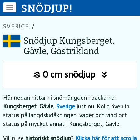
SNÖDJUP!
SVERIGE
/
Snödjup Kungsberget,
Gävle, Gästrikland
0 cm snödjup
Här nedan hittar ni snömängden i backarna i
Kungsberget, Gävle
,
Sverige
just nu. Kolla även in
status på längdskidåkningen, väder och vind och
status på mycket annat i Kungsberget, Gävle.
Vill ni se
historiskt snödjup
?
Klicka här för att scrolla