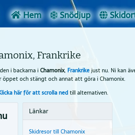
Hem
Snödjup
Skidort
amonix, Frankrike
den i backarna i
Chamonix
,
Frankrike
just nu. Ni kan äv
är öppet och stängt och annat att göra i Chamonix.
Klicka här för att scrolla ned
till alternativen.
Länkar
nu
Skidresor till Chamonix