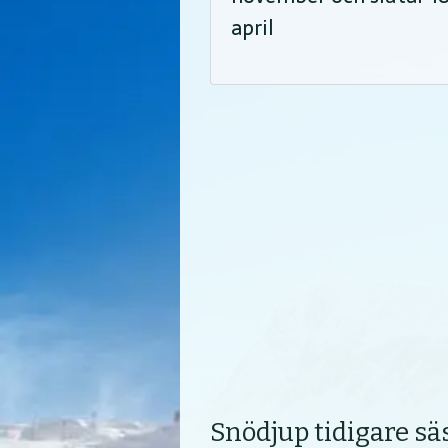
april
Snödjup tidigare s