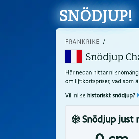
SNÖDJUP!
FRANKRIKE
/
Snödjup Ch
Här nedan hittar ni snömäng
om liftkortspriser, vad som 
Vill ni se
historiskt snödjup
?
Snödjup just 