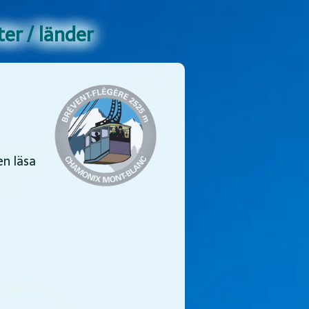
er / länder
en läsa