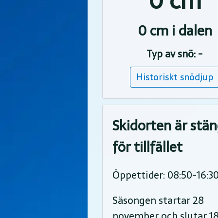
0 cm
0 cm i dalen
Typ av snö: -
Historiskt snödjup
Skidorten är stä
för tillfället
Öppettider: 08:50-16:3
Säsongen startar 28
november och slutar 1