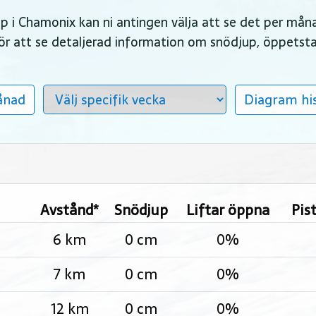
jup i Chamonix kan ni antingen välja att se det per mån
 för att se detaljerad information om snödjup, öppetst
ånad
Diagram his
Avstånd*
Snödjup
Liftar öppna
Pis
6 km
0 cm
0%
7 km
0 cm
0%
12 km
0 cm
0%