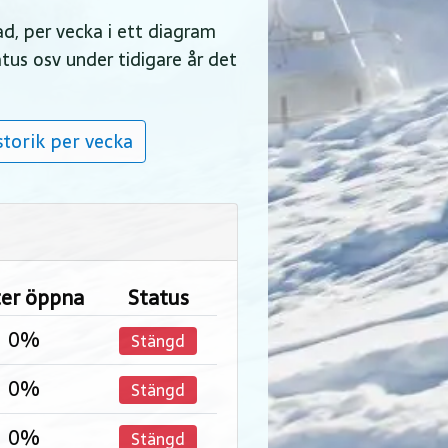
ad, per vecka i ett diagram
atus osv under tidigare år det
torik per vecka
ter öppna
Status
0%
Stängd
0%
Stängd
0%
Stängd