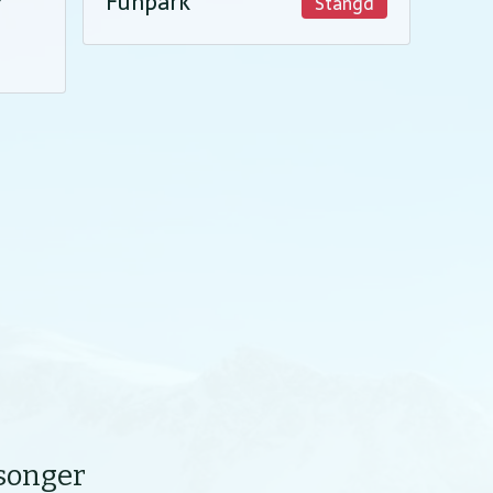
Funpark
Stängd
äsonger