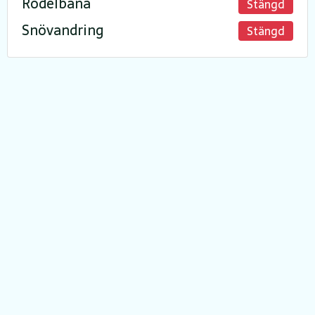
Rodelbana
Stängd
Snövandring
Stängd