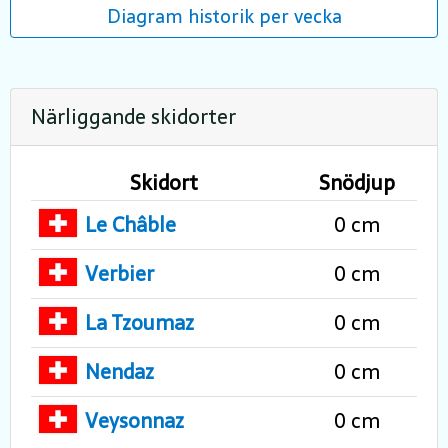
Diagram historik per vecka
Närliggande skidorter
Skidort
Snödjup
Le Châble
0 cm
Verbier
0 cm
La Tzoumaz
0 cm
Nendaz
0 cm
Veysonnaz
0 cm