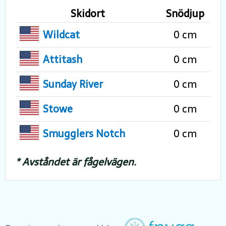
Skidort
Snödjup
Wildcat
0 cm
Attitash
0 cm
Sunday River
0 cm
Stowe
0 cm
Smugglers Notch
0 cm
* Avståndet är fågelvägen.