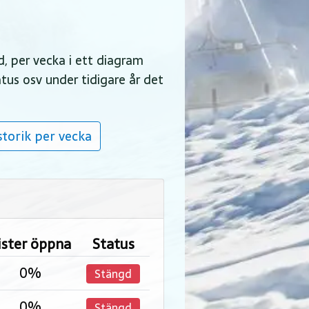
d, per vecka i ett diagram
atus osv under tidigare år det
torik per vecka
ister öppna
Status
0%
Stängd
0%
Stängd