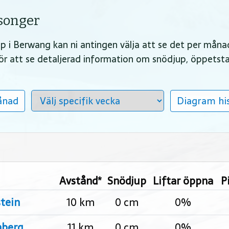
äsonger
jup i Berwang kan ni antingen välja att se det per måna
 för att se detaljerad information om snödjup, öppetst
ånad
Diagram his
Avstånd*
Snödjup
Liftar öppna
P
tein
10 km
0 cm
0%
nberg
11 km
0 cm
0%