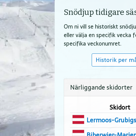
Snödjup tidigare s
Om ni vill se historiskt snöd
eller välja en specifik vecka
specifika veckonumret.
Historik per m
Närliggande skidorter
Skidort
Lermoos-Grubigs
Biberwier-Marie