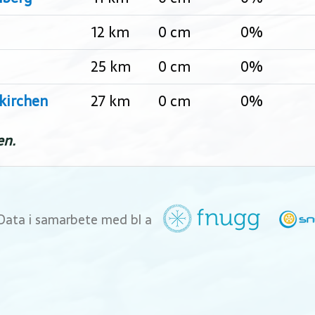
12 km
0 cm
0%
25 km
0 cm
0%
kirchen
27 km
0 cm
0%
en.
Data i samarbete med bl a