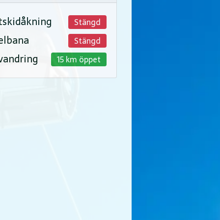
tskidåkning
Stängd
elbana
Stängd
vandring
15 km öppet