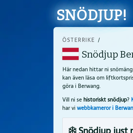
SNÖDJUP!
ÖSTERRIKE
/
Snödjup Be
Här nedan hittar ni snömäng
kan även läsa om liftkortspr
göra i Berwang.
Vill ni se
historiskt snödjup
?
har vi
webbkameror i Berwa
Snödjup just 