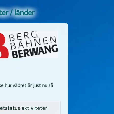
er / länder
 se hur vädret är just nu så
tstatus aktiviteter