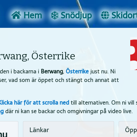
Hem
Snödjup
Skidort
rwang, Österrike
den i backarna i
Berwang
,
Österrike
just nu. Ni
iser, vad som är öppet och stängt och annat att
Klicka här för att scrolla ned
till alternativen. Om ni vill
ng
där ni kan se backar och omgivningar på video live.
Länkar
Öppe
nu