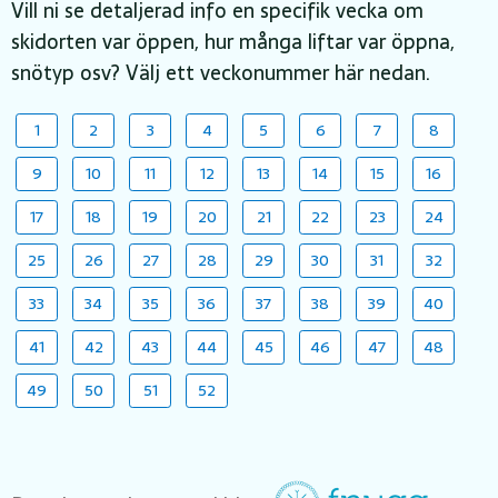
Vill ni se detaljerad info en specifik vecka om
skidorten var öppen, hur många liftar var öppna,
snötyp osv? Välj ett veckonummer här nedan.
1
2
3
4
5
6
7
8
9
10
11
12
13
14
15
16
17
18
19
20
21
22
23
24
25
26
27
28
29
30
31
32
33
34
35
36
37
38
39
40
41
42
43
44
45
46
47
48
49
50
51
52