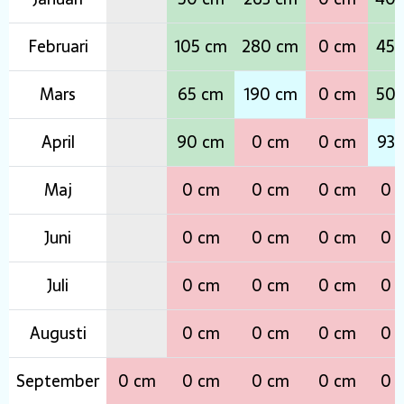
Februari
105 cm
280 cm
0 cm
45 
Mars
65 cm
190 cm
0 cm
50 
April
90 cm
0 cm
0 cm
93 
Maj
0 cm
0 cm
0 cm
0 
Juni
0 cm
0 cm
0 cm
0 
Juli
0 cm
0 cm
0 cm
0 
Augusti
0 cm
0 cm
0 cm
0 
September
0 cm
0 cm
0 cm
0 cm
0 