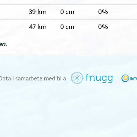
39 km
0 cm
0%
47 km
0 cm
0%
en.
Data i samarbete med bl a