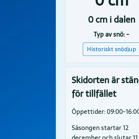
0 cm
0 cm i dalen
Typ av snö: -
Historiskt snödjup
Skidorten är stä
för tillfället
Öppettider: 09:00-16:0
Säsongen startar 12
december och slutar 11