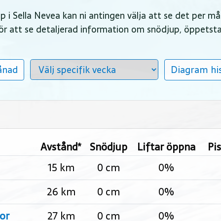
jup i Sella Nevea kan ni antingen välja att se det per m
 för att se detaljerad information om snödjup, öppetst
ånad
Diagram his
Avstånd*
Snödjup
Liftar öppna
Pi
15 km
0 cm
0%
26 km
0 cm
0%
or
27 km
0 cm
0%