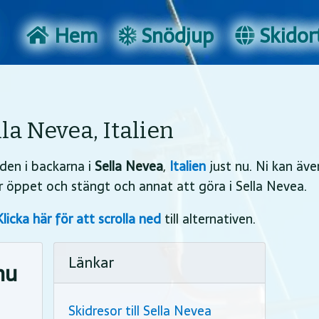
Hem
Snödjup
Skidort
la Nevea, Italien
den i backarna i
Sella Nevea
,
Italien
just nu. Ni kan äve
är öppet och stängt och annat att göra i Sella Nevea.
Klicka här för att scrolla ned
till alternativen.
Länkar
nu
Skidresor till Sella Nevea