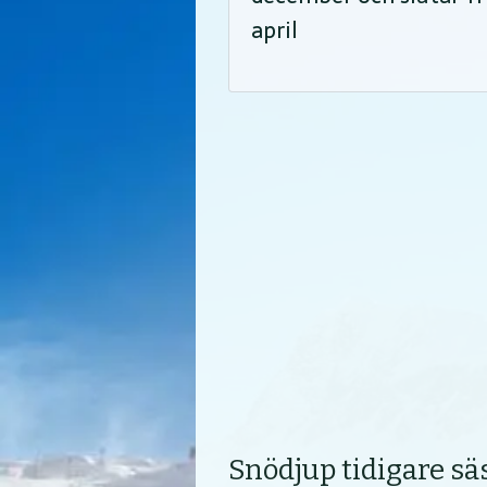
april
Snödjup tidigare s