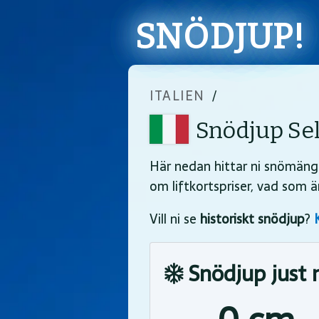
SNÖDJUP!
ITALIEN
/
Snödjup Sel
Här nedan hittar ni snömäng
om liftkortspriser, vad som 
Vill ni se
historiskt snödjup
?
Snödjup just 