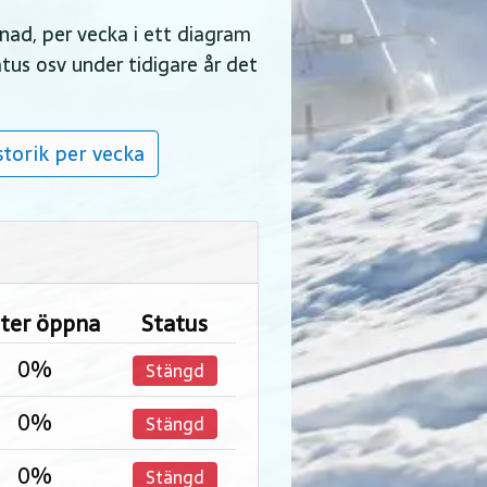
ånad, per vecka i ett diagram
atus osv under tidigare år det
torik per vecka
ster öppna
Status
0%
Stängd
0%
Stängd
0%
Stängd