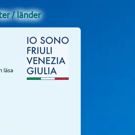
er / länder
n läsa