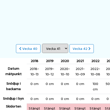
Vecka 40
Vecka 42
2018
2019
2020
2021
2022
2
Datum
2018-
2019-
2020-
2021-
2022-
20
mätpunkt
10-13
10-12
10-10
10-09
10-08
10
Snödjup i
0 cm
0 cm
0 cm
0 cm
100
50
backarna
cm
Snödjup i byn
0 cm
0 cm
0 cm
0 cm
0 cm
0
Skidorten
Stängt
Stängt
Stängt
Stängt
Stängt
St