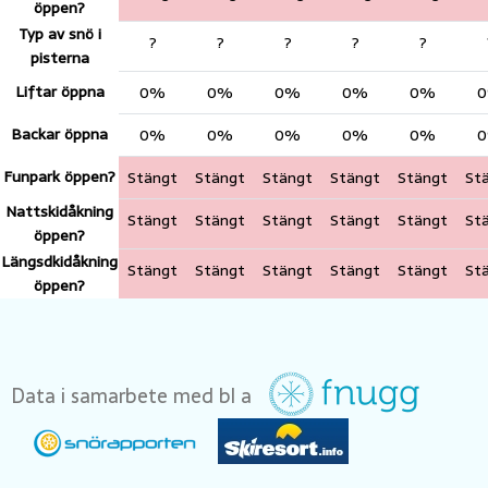
öppen?
Typ av snö i
?
?
?
?
?
pisterna
Liftar öppna
0%
0%
0%
0%
0%
Backar öppna
0%
0%
0%
0%
0%
Funpark öppen?
Stängt
Stängt
Stängt
Stängt
Stängt
St
Nattskidåkning
Stängt
Stängt
Stängt
Stängt
Stängt
St
öppen?
Längsdkidåkning
Stängt
Stängt
Stängt
Stängt
Stängt
St
öppen?
Data i samarbete med bl a