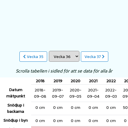
Vecka 35
Vecka 37
Scrolla tabellen i sidled för att se data för alla år
2018
2019
2020
2021
2022
2
Datum
2018-
2019-
2020-
2021-
2022-
20
mätpunkt
09-08
09-07
09-05
09-04
09-03
09
Snödjup i
0 cm
0 cm
0 cm
0 cm
0 cm
50
backarna
Snödjup i byn
0 cm
0 cm
0 cm
0 cm
0 cm
0