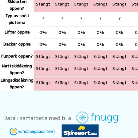
Skidorten
Stängt
Stängt
Stängt
Stängt
Stängt
St
öppen?
Typ av snö i
?
?
?
?
?
pisterna
Liftar öppna
0%
0%
0%
0%
0%
Backar öppna
0%
0%
0%
0%
0%
Funpark öppen?
Stängt
Stängt
Stängt
Stängt
Stängt
St
Nattskidåkning
Stängt
Stängt
Stängt
Stängt
Stängt
St
öppen?
Längsdkidåkning
Stängt
Stängt
Stängt
Stängt
Stängt
St
öppen?
Data i samarbete med bl a