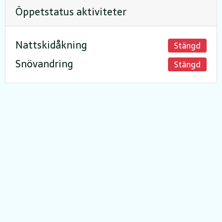
Öppetstatus aktiviteter
Nattskidåkning
Stängd
Snövandring
Stängd