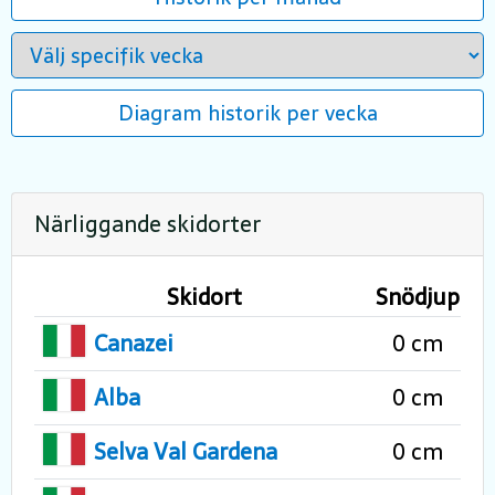
Diagram historik per vecka
Närliggande skidorter
Skidort
Snödjup
Canazei
0 cm
Alba
0 cm
Selva Val Gardena
0 cm